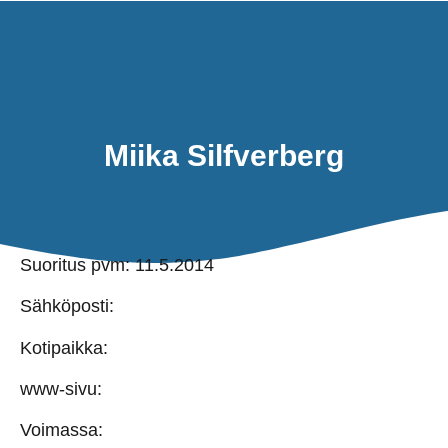
TAKAIS
TILLBAKA
SEA KAYAK 
SEA KA
SUME 
Miika Silfverberg
Suoritus pvm: 11.5.2014
Sähköposti:
Kotipaikka:
www-sivu:
Voimassa: