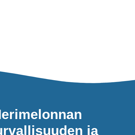
erimelonnan
urvallisuuden ja