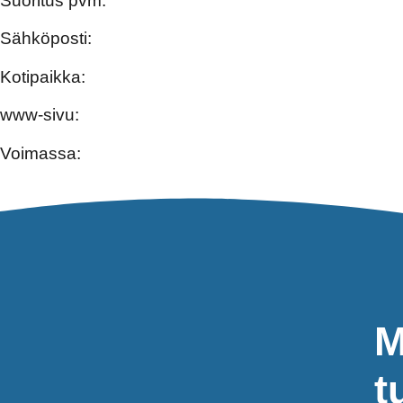
Suoritus pvm:
Sähköposti:
Kotipaikka:
www-sivu:
Voimassa:
M
t