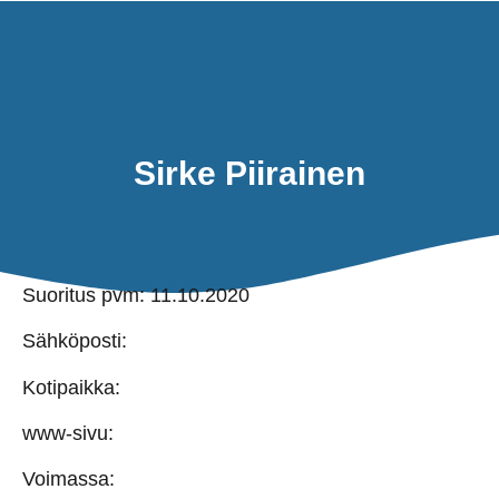
TAKAIS
TILLBAKA
SEA KAYAK 
SEA KA
SUME 
Sirke Piirainen
Suoritus pvm: 11.10.2020
Sähköposti:
Kotipaikka:
www-sivu:
Voimassa: