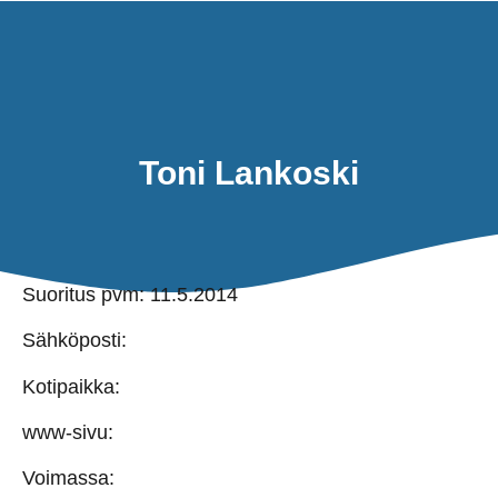
TAKAIS
TILLBAKA
SEA KAYAK 
SEA KA
SUME 
Toni Lankoski
Suoritus pvm: 11.5.2014
Sähköposti:
Kotipaikka:
www-sivu:
Voimassa: