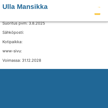
Ulla Mansikka
Suoritus pvm: 3.8.2025
TAKAIS
TILLBAKA
SEA KAYAK 
SEA KA
SUME 
Sähköposti:
Kotipaikka:
www-sivu:
Voimassa: 31.12.2028