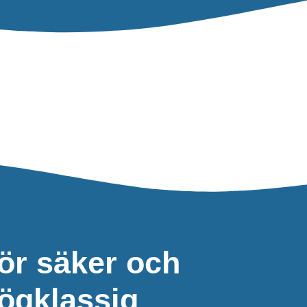
ör säker och
ögklassig