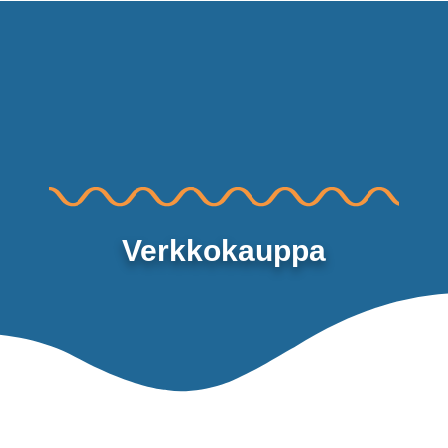
MAALIRYHMÄT TUTKINTOIHIN
Verkkokauppa