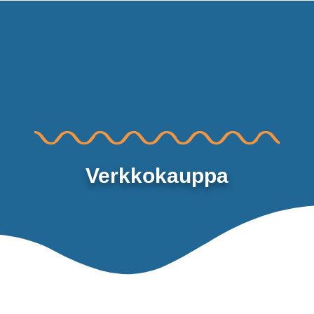
MAALIRYHMÄT TUTKINTOIHIN
Verkkokauppa