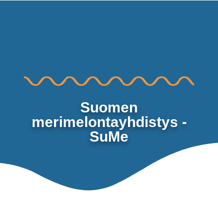
MAALIRYHMÄT TUTKINTOIHIN
Suomen
merimelontayhdistys -
SuMe